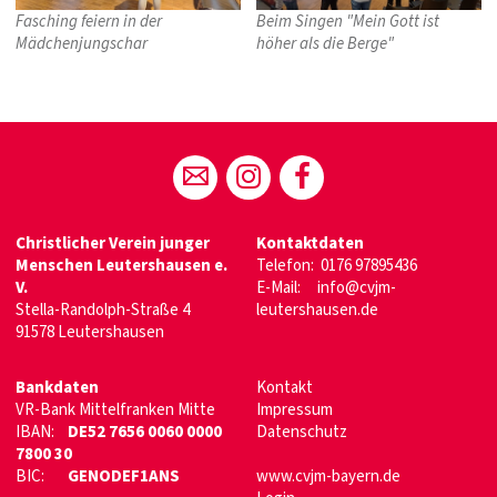
Fasching feiern in der
Beim Singen "Mein Gott ist
Mädchenjungschar
höher als die Berge"
Christlicher Verein junger
Kontaktdaten
Menschen Leutershausen e.
Telefon:
0176 97895436
V.
E-Mail:
info@cvjm-
Stella-Randolph-Straße 4
leutershausen.de
91578 Leutershausen
Bankdaten
Kontakt
VR-Bank Mittelfranken Mitte
Impressum
IBAN:
DE52 7656 0060 0000
Datenschutz
7800 30
BIC:
GENODEF1ANS
www.cvjm-bayern.de