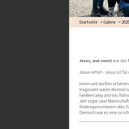
Startseite
>
Galerie
>
202
Jesus, wer sonst
war das M
Jesus rettet - Jesus ist für 
hören und durften erfahren,
Insgesamt waren diesmal ru
Familiencamp und das Rathau
Jahr sogar zwei Mannschaft
Starkregenschauern alles fü
Dennoch war es eine so sch